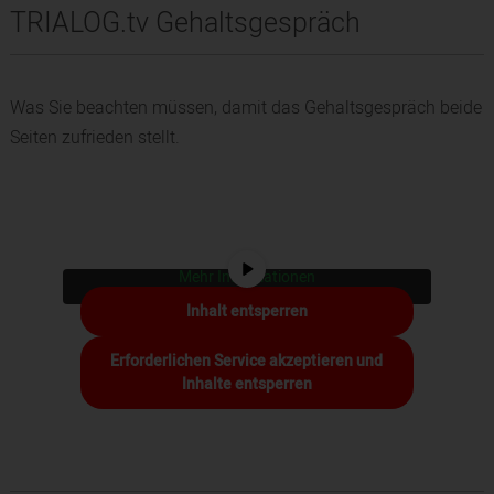
TRIALOG.tv Gehaltsgespräch
Was Sie beachten müssen, damit das Gehaltsgespräch beide
Seiten zufrieden stellt.
Sie sehen gerade einen Platzhalterinhalt von
YouTube
. Um auf den eigentlichen Inhalt
zuzugreifen, klicken Sie auf die Schaltfläche
unten. Bitte beachten Sie, dass dabei Daten an
Drittanbieter weitergegeben werden.
Mehr Informationen
Inhalt entsperren
Erforderlichen Service akzeptieren und
Inhalte entsperren