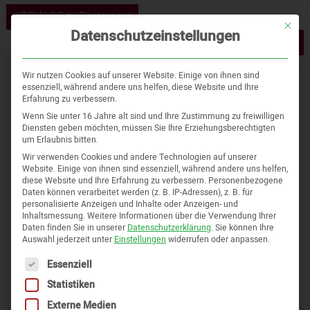
« TRIALOG.tv Testament
Mit die
Datenschutzeinstellungen
TRIALOG.tv DATEV Unternehmen online »
Wir nutzen Cookies auf unserer Website. Einige von ihnen sind
Neueste Beiträge
essenziell, während andere uns helfen, diese Website und Ihre
Erfahrung zu verbessern.
Überbrückungshilfe III Plus
Wenn Sie unter 16 Jahre alt sind und Ihre Zustimmung zu freiwilligen
Neustarthilfe Plus
Diensten geben möchten, müssen Sie Ihre Erziehungsberechtigten
um Erlaubnis bitten.
Rückmeldeverfahren (Soforthilfe)
Wir verwenden Cookies und andere Technologien auf unserer
Staatliche Hilfen für Unternehmen in der Corona-
Website. Einige von ihnen sind essenziell, während andere uns helfen,
Krise
diese Website und Ihre Erfahrung zu verbessern.
Personenbezogene
Daten können verarbeitet werden (z. B. IP-Adressen), z. B. für
Anträge auf Überbrückungshilfe III
personalisierte Anzeigen und Inhalte oder Anzeigen- und
Inhaltsmessung.
Weitere Informationen über die Verwendung Ihrer
Daten finden Sie in unserer
Datenschutzerklärung
.
Sie können Ihre
Auswahl jederzeit unter
Einstellungen
widerrufen oder anpassen.
Kategorien
Es folgt eine Liste der Service-Gruppen, für die eine Einwi
Essenziell
Allgemein
Statistiken
Corona News
Externe Medien