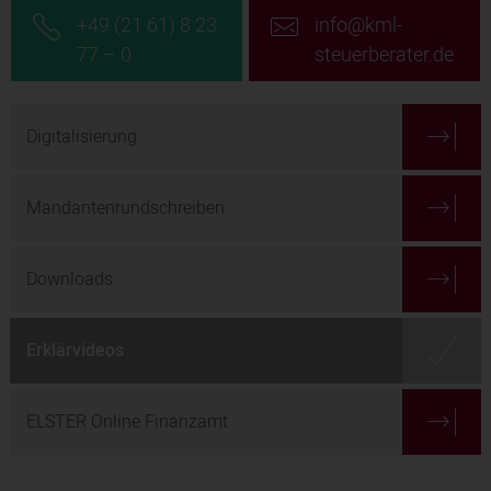
+49 (21 61) 8 23
info@kml-
77 – 0
steuerberater.de
Digitalisierung
Mandantenrundschreiben
Downloads
Erklärvideos
ELSTER Online Finanzamt