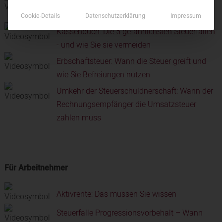
Elektronische Buchführung: Diese Regeln
müssen alle Selbstständigen beachten
Cookie-Details
Datenschutzerklärung
Impressum
Kassenbuch: Die 5 gefährlichsten Steuerfallen
- und wie Sie sie vermeiden
Erbschaftsteuer: Wann die Steuer greift und
wie Sie Befreiungen nutzen
Umkehr der Steuerschuldnerschaft: Wann der
Rechnungsempfänger die Umsatzsteuer
zahlen muss
Für Arbeitnehmer
Aktivrente: Das müssen Sie wissen
Steuerfalle Progressionsvorbehalt – Wann