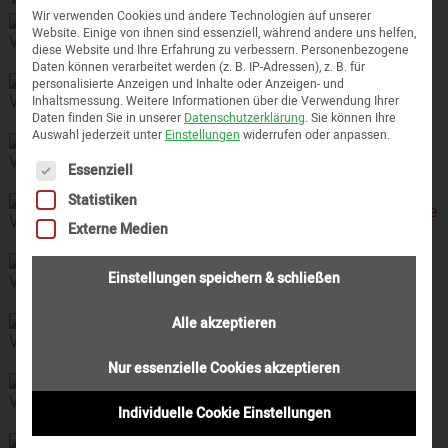
Wir verwenden Cookies und andere Technologien auf unserer
Leasing oder Kauf: Die richtige Entscheidung
Website. Einige von ihnen sind essenziell, während andere uns helfen,
diese Website und Ihre Erfahrung zu verbessern.
Personenbezogene
ohne finanzielle Reue
Daten können verarbeitet werden (z. B. IP-Adressen), z. B. für
personalisierte Anzeigen und Inhalte oder Anzeigen- und
Gutscheine: Wann und in welcher Höhe
Inhaltsmessung.
Weitere Informationen über die Verwendung Ihrer
Umsatzsteuer anfällt
Daten finden Sie in unserer
Datenschutzerklärung
.
Sie können Ihre
Auswahl jederzeit unter
Einstellungen
widerrufen oder anpassen.
Datenschutzgrundverordnung: Der richtige
Es folgt eine Liste der Service-Gruppen, für die eine Einwi
Essenziell
Umgang mit personenbezogenen Daten
Statistiken
Verfahrensdokumentation: So müssen Sie Ihre
Externe Medien
Buchführung für das Finanzamt beschreiben
Die neue Kassen-Nachschau: Das sind Ihre
Einstellungen speichern & schließen
Rechte und Pflichten
Alle akzeptieren
Scheinselbstständigkeit: Die Kriterien und die
finanziellen Konsequenzen
Nur essenzielle Cookies akzeptieren
Bewirtungskosten: So erkennt das Finanzamt
Individuelle Cookie Einstellungen
Geschäftsessen an