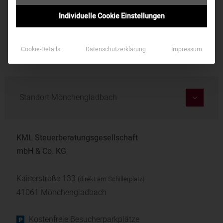
Individuelle Cookie Einstellungen
Jetzt Kontakt aufnehmen!
Cookie-Details
Datenschutzerklärung
Impressum
Standort Mönchengladbach
KML Steuerberatungsgesellschaft
mbH & Co. KG
Kaiserstraße 133
(direkt am Schillerplatz)
41061 Mönchengladbach
Kostenfreie Besucherparkplätze