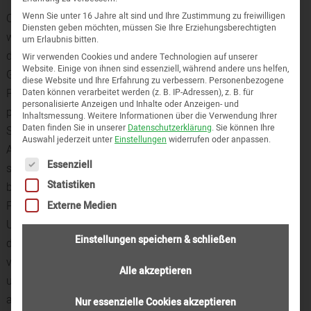
Wenn Sie unter 16 Jahre alt sind und Ihre Zustimmung zu freiwilligen
Oftmals sieht man den Wald vor lauter Bäumen nicht. Doch
Diensten geben möchten, müssen Sie Ihre Erziehungsberechtigten
wer den Weg in die Selbstständigkeit sucht, der muss immer
um Erlaubnis bitten.
das Große und Ganze im Auge behalten. Mit einer
Wir verwenden Cookies und andere Technologien auf unserer
Website. Einige von ihnen sind essenziell, während andere uns helfen,
Gründungsberatung in Mönchengladbach geht dieses
diese Website und Ihre Erfahrung zu verbessern.
Personenbezogene
Projekt viel leichter von der Hand. Wir führen mit Ihnen eine
Daten können verarbeitet werden (z. B. IP-Adressen), z. B. für
personalisierte Anzeigen und Inhalte oder Anzeigen- und
professionelle Beratung durch und gehen gezielt auf alle
Inhaltsmessung.
Weitere Informationen über die Verwendung Ihrer
Daten finden Sie in unserer
Datenschutzerklärung
.
Sie können Ihre
Schwerpunkte ein. Dabei werden nicht nur steuerliche
Auswahl jederzeit unter
Einstellungen
widerrufen oder anpassen.
Aspekte genauer unter die Lupe genommen. Auch
Es folgt eine Liste der Service-Gruppen, für die eine Einwi
Essenziell
sozialversicherungs- und gewerberechtliche Fragen rücken
Statistiken
bei der Gründungsberatung in Mönchengladbach in den
Fokus. Auf Wunsch überprüfen wir gemeinsam die
Externe Medien
Umsetzbarkeit Ihrer Geschäftsidee und erarbeiten ein gut
Einstellungen speichern & schließen
durchdachtes Konzept. Die Erstellung des Businessplanes
versteht sich dabei fast von selbst. Zudem bieten wir Ihnen
Alle akzeptieren
unsere Unterstützung bei Finanzierungsfragen mit der Bank
an.
Nur essenzielle Cookies akzeptieren